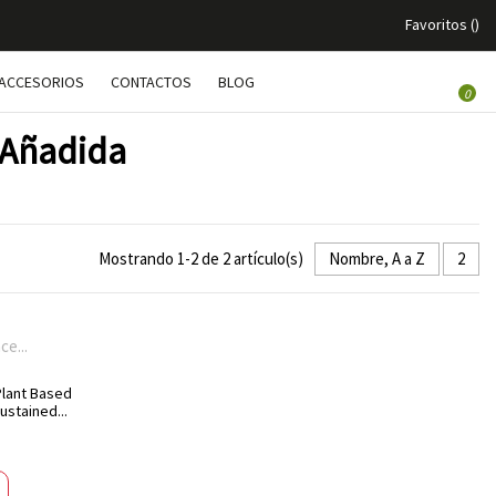
Favoritos (
)
ACCESORIOS
CONTACTOS
BLOG
0
 Añadida
Mostrando 1-2 de 2 artículo(s)
Nombre, A a Z
2
lant Based
stained...