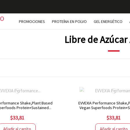
PROMOCIONES
PROTEÍNA EN POLVO
GEL ENERGÉTICO
Libre de Azúcar
erformance Shake,Plant Based
EVVEXIA Performance Shake,P
erfoods Protein+Sustained...
Vegan Superfoods Protein+Su
$33,81
$33,81
Añadir al carrito
Añadir al carrito